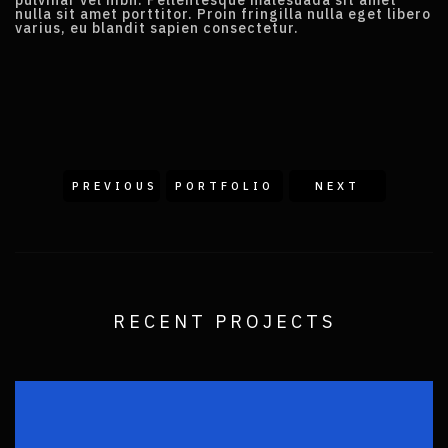
pulvinar vel nibh. Pellentesque malesuada sit amet
nulla sit amet porttitor. Proin fringilla nulla eget libero
varius, eu blandit sapien consectetur.
PREVIOUS
PORTFOLIO
NEXT
RECENT PROJECTS