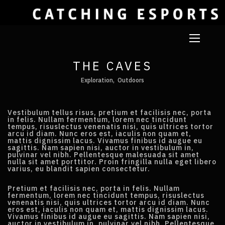
THE CAVES
Exploration
Outdoors
Vestibulum tellus risus, pretium et facilisis nec, porta
in felis. Nullam fermentum, lorem nec tincidunt
tempus, risuslectus venenatis nisi, quis ultrices tortor
arcu id diam. Nunc eros est, iaculis non quam et,
mattis dignissim lacus. Vivamus finibus id augue eu
sagittis. Nam sapien nisi, auctor in vestibulum in,
pulvinar vel nibh. Pellentesque malesuada sit amet
nulla sit amet porttitor. Proin fringilla nulla eget libero
varius, eu blandit sapien consectetur.
Pretium et facilisis nec, porta in felis. Nullam
fermentum, lorem nec tincidunt tempus, risuslectus
venenatis nisi, quis ultrices tortor arcu id diam. Nunc
eros est, iaculis non quam et, mattis dignissim lacus.
Vivamus finibus id augue eu sagittis. Nam sapien nisi,
auctor in vestibulum in, pulvinar vel nibh. Pellentesque