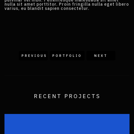
pulvinar vel nibh. Pellentesque malesuada sit amet
nulla sit amet porttitor. Proin fringilla nulla eget libero
varius, eu blandit sapien consectetur.
PREVIOUS
PORTFOLIO
NEXT
RECENT PROJECTS