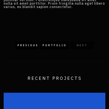
pulvinar vel nibh. Pellentesque malesuada sit amet
nulla sit amet porttitor. Proin fringilla nulla eget libero
varius, eu blandit sapien consectetur.
PREVIOUS
PORTFOLIO
NEXT
RECENT PROJECTS